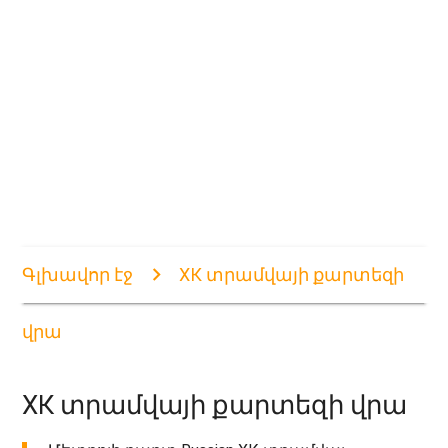
Գլխավոր էջ
ХК տրամվայի քարտեզի
վրա
ХК տրամվայի քարտեզի վրա