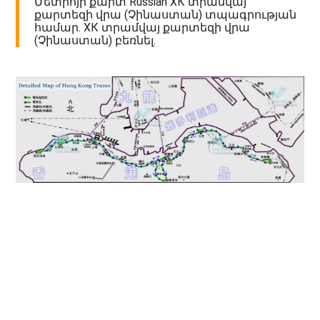
Մետրոյի քարտ Russian ХК տրամվայ
քարտեզի վրա (Չինաստան) տպագրության
համար. ХК տրամվայ քարտեզի վրա
(Չինաստան) բեռնել.