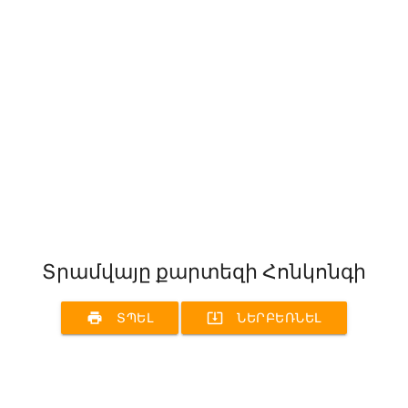
Տրամվայը քարտեզի Հոնկոնգի
print
system_update_alt
ՏՊԵԼ
ՆԵՐԲԵՌՆԵԼ